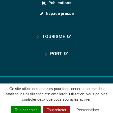
Publications
Espace presse
TOURISME
PORT
ACCESSIBILITÉ: PARTIELLEMENT CONFORME
Ce site utilise des traceurs pour fonctionner et obtenir des
statistiques d'utilisation afin améliorer l'utilisation, vous pouvez
contrôler ceux que vous souhaitez activer.
Tout accepter
Tout refuser
Personnaliser