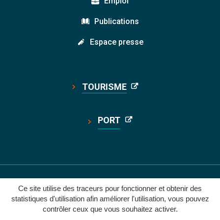
Emploi
Publications
Espace presse
TOURISME
PORT
ACCESSIBILITÉ: PARTIELLEMENT CONFORME
Ce site utilise des traceurs pour fonctionner et obtenir des
statistiques d'utilisation afin améliorer l'utilisation, vous pouvez
contrôler ceux que vous souhaitez activer.