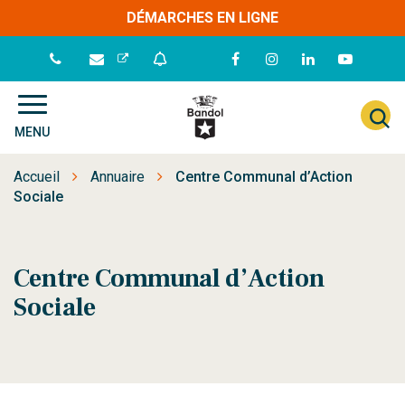
Gestion des traceurs
DÉMARCHES EN LIGNE
Lien
Lien
Lien
Lien
vers
vers
vers
vers
le
le
le
la
A
Site
compte
compte
compte
chaîne
MENU
à
officiel
Facebook
Instagram
Linkedin
Youtube
de
l
Accueil
Annuaire
Centre Communal d’Action
la
r
Sociale
ville
de
Bandol
Centre Communal d’Action
Sociale