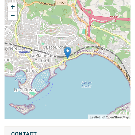
+
−
Leaflet
| ©
OpenStreetMap
CONTACT