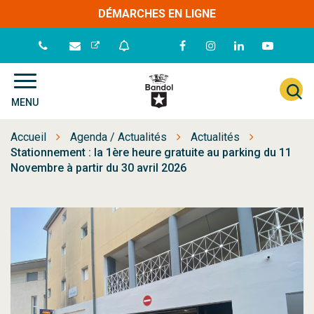
Gestion des traceurs
DÉMARCHES EN LIGNE
Lien
Lien
Lien
Lien
vers
vers
vers
vers
le
le
le
la
A
Site
compte
compte
compte
chaîne
MENU
à
officiel
Facebook
Instagram
Linkedin
Youtube
de
l
Accueil
Agenda / Actualités
Actualités
la
r
Stationnement : la 1ère heure gratuite au parking du 11
ville
Novembre à partir du 30 avril 2026
de
Bandol