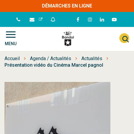
Gestion des traceurs
DÉMARCHES EN LIGNE
Lien
Lien
Lien
Lien
vers
vers
vers
vers
le
le
le
la
A
Site
compte
compte
compte
chaîne
MENU
à
officiel
Facebook
Instagram
Linkedin
Youtube
de
l
Accueil
Agenda / Actualités
Actualités
la
r
Présentation vidéo du Cinéma Marcel pagnol
ville
de
Bandol