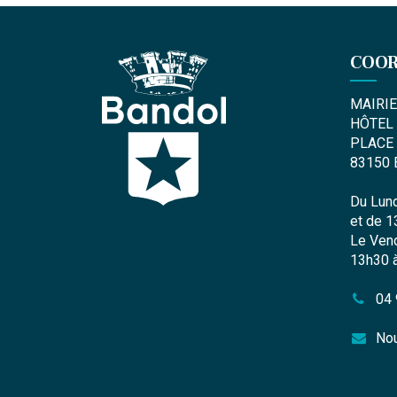
COO
MAIRI
HÔTEL 
PLACE 
83150
Du Lund
et de 1
Le Vend
13h30 
04 
Nou