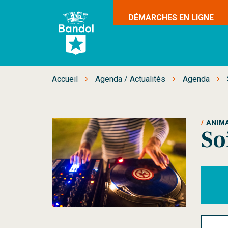
Gestion des traceurs
DÉMARCHES EN LIGNE
Site
officiel
de
la
Accueil
Agenda / Actualités
Agenda
ville
de
Bandol
ANIM
So