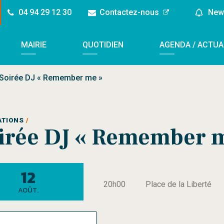
04 94 29 12 30
Contactez-nous
News
MAIRIE
QUOTIDIEN
AGENDA / ACTUA
Soirée DJ « Remember me »
ATIONS
irée DJ « Remember 
Le
12
20h00
Place de la Liberté
AOÛT.