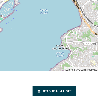
Leaflet
| ©
OpenStreetMap
RETOUR À LA LISTE